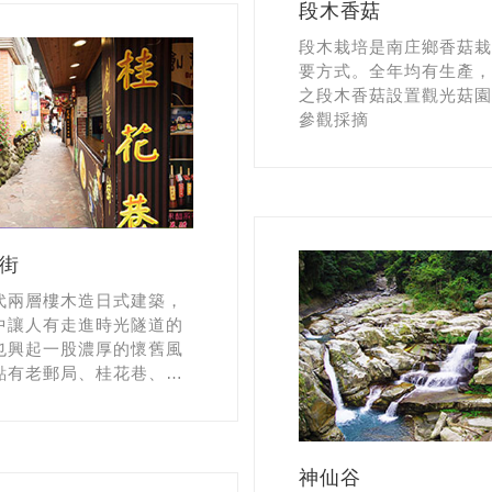
段木香菇
段木栽培是南庄鄉香菇栽
要方式。全年均有生產，
之段木香菇設置觀光菇園
參觀採摘
街
代兩層樓木造日式建築，
中讓人有走進時光隧道的
也興起一股濃厚的懷舊風
點有老郵局、桂花巷、永
乃木崎、洗衫坑、南庄戲
老街景點。
神仙谷