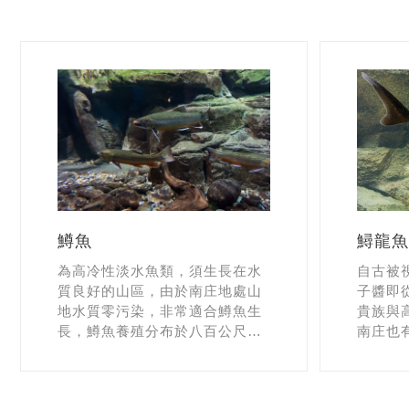
鱘龍魚
鱒魚
自古被
為高冷性淡水魚類，須生長在水
子醬即
質良好的山區，由於南庄地處山
貴族與
地水質零污染，非常適合鱒魚生
南庄也
長，鱒魚養殖分布於八百公尺以
作遊客
上之蓬萊、東河、鹿場等地，鱒
過。
魚肉質甜美多汁又富營養，深受
饕客歡迎。