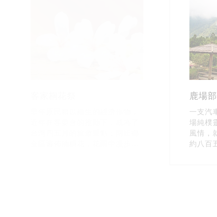
客家桐花祭
鹿場部
早年原民賴以維生的經濟作物，
一支汽
近年在客委會的推動下，成為了
場純樸
台灣四五月的旅遊重點；南庄鄉
風情，
全區遍佈油桐花，花雨中漫步、
約八百
遠眺群山染白，再搭配南庄美麗
地區野
溪流景致，極其迷人。
處，其
為鹿場