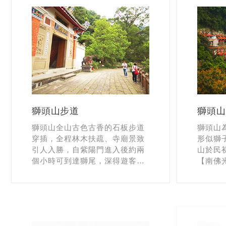
獅頭山步道
獅頭山
獅頭山全山古色古香的石板步道
獅頭山
穿插，全程林木扶疏、寺廟景致
形似獅
引人入勝，自紫陽門進入後約兩
山於民
個小時可到達獅尾，深得遊客的
【南佛
喜愛。
新竹峨
鄉，共
國家級