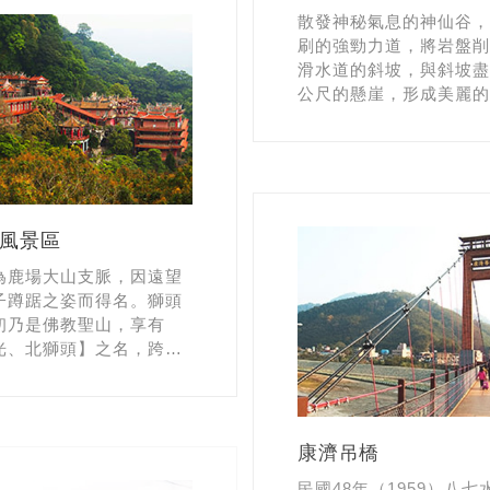
散發神秘氣息的神仙谷，
刷的強勁力道，將岩盤削
滑水道的斜坡，與斜坡盡
公尺的懸崖，形成美麗的
瀑景象，近年更新建長達1
尺的吊橋；魏德聖導演也
處，做為【賽德克˙巴萊
地點之一。
風景區
為鹿場大山支脈，因遠望
子蹲踞之姿而得名。獅頭
初乃是佛教聖山，享有
光、北獅頭】之名，跨越
眉鄉、苗栗三灣、南庄
有十八間寺庵，現已列為
風景區。
康濟吊橋
民國48年（1959）八七