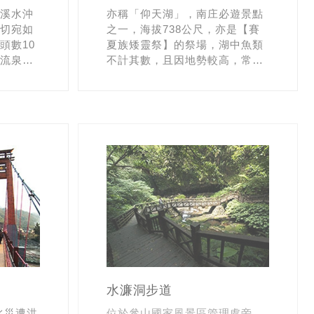
溪水沖
亦稱「仰天湖」，南庄必遊景點
切宛如
之一，海拔738公尺，亦是【賽
頭數10
夏族矮靈祭】的祭場，湖中魚類
流泉飛
不計其數，且因地勢較高，常年
50公
霧氣瀰漫，白雲縹緲，配上寧靜
向中此
的湖泊宛如人間仙境。
】的拍攝
水濂洞步道
水災遭洪
位於參山國家風景區管理處旁，