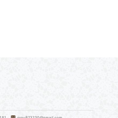
圍，有
南庄，
星光點
當然的
觀渡假山莊
181
rygu823230@gmail.com