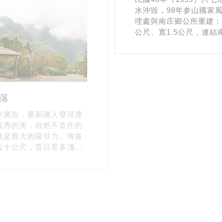
水沖毀，98年参山國家
理處與南庄鄉公所重建；長
公尺、寛1.5公尺，連結
與南江老街，走在吊橋上
面瀏覽南庄老街山城風貌
闊寧靜的溪流景色也是迷
色之一。
落
車廣告，重新讓人發現鹿
靈秀的美，自然不造作的
就是最大的吸引力。海拔
五十公尺，昔日眾多淺山
獸躲避追殺大多躲進此
中又以鹿為最多，遂取名
。
南庄螢火蟲季
南庄自林、礦業沒落後，
展停頓，加上早已列入【