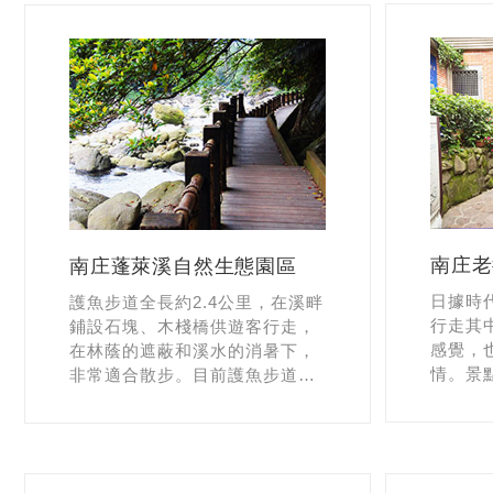
南庄老
南庄蓬萊溪自然生態園區
日據時
護魚步道全長約2.4公里，在溪畔
行走其
鋪設石塊、木棧橋供遊客行走，
感覺，
在林蔭的遮蔽和溪水的消暑下，
情。景
非常適合散步。目前護魚步道依
昌宮、
舊維持著魚蝦成群的景象，體積
院等等
大尾的長達卅公分十分壯觀，是
您到南庄不可不去的旅遊景點。