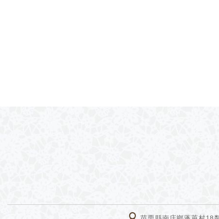
苗栗縣南庄鄉蓬萊村18