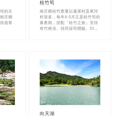
桂竹筍
培的主
南庄鄉桂竹產量以蓬萊村及東河
南庄鄉
村居多，每年4-5月正是桂竹筍的
供遊客
量產期，撘配「桂竹之旅」安排
有竹林浴、找筍採筍體驗、DIY
竹製童玩等活動，還有美味桂竹
美食並可產地新鮮購買。
向天湖