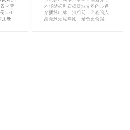
風景區管
木棧階梯與石板緩坡交雜的步道
154
穿插於山林、河谷間，全程讓人
南庄老街
感受到沁涼無比，景色更會讓人
可由側
有一種與世隔絕的感受，建議遊
外，寬
客絕對不容錯過。
人的特
商業發
參山國