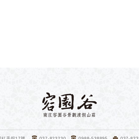
家風景區】的管轄保護範
著天然環境與特殊際遇的
在四月時到處佈滿螢火蟲
點的美麗景象，成了理所
景象。
南庄民宿容園谷景
鄰紅毛舘17號
037-823230
0988-538895
037-823