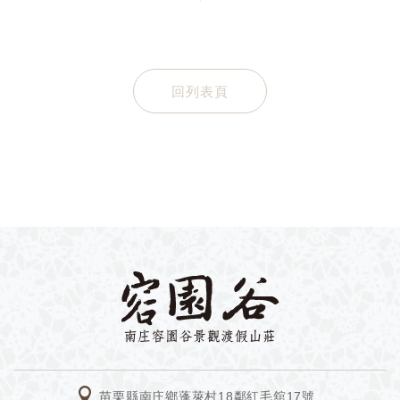
回列表頁
南庄民宿容園谷景
苗栗縣南庄鄉蓬萊村18鄰紅毛舘17號